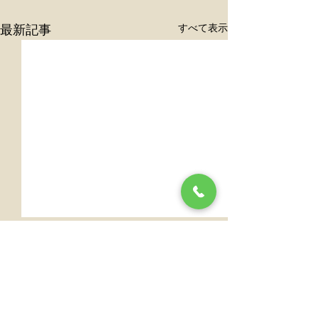
すべて表示
最新記事
休診のお知らせ
年末年始の休診
らせ
令和8年5月7日木曜日は休診
になります。 ご迷惑をお掛け
令和７年１２月２
コメント
しますが、何卒よろしくお願
和８年１月４日ま