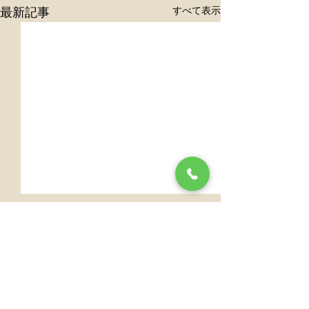
すべて表示
最新記事
休診のお知らせ
年末年始の休診
らせ
令和8年5月7日木曜日は休診
になります。 ご迷惑をお掛け
令和７年１２月２
コメント
しますが、何卒よろしくお願
和８年１月４日ま
い申し上げます。
の休診になります